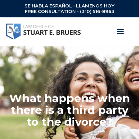
SE HABLA ESPAÑOL • LLAMENOS HOY
FREE CONSULTATION - (310) 516-8963
What happens when
there is a third party
to the divorce?